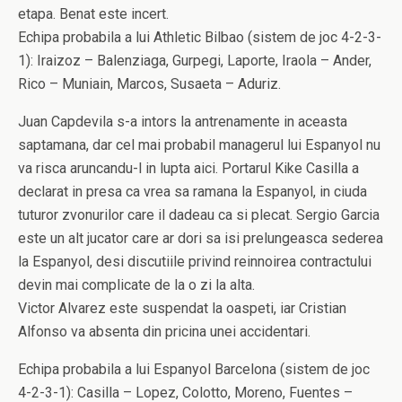
etapa. Benat este incert.
Echipa probabila a lui Athletic Bilbao (sistem de joc 4-2-3-
1): Iraizoz – Balenziaga, Gurpegi, Laporte, Iraola – Ander,
Rico – Muniain, Marcos, Susaeta – Aduriz.
Juan Capdevila s-a intors la antrenamente in aceasta
saptamana, dar cel mai probabil managerul lui Espanyol nu
va risca aruncandu-l in lupta aici. Portarul Kike Casilla a
declarat in presa ca vrea sa ramana la Espanyol, in ciuda
tuturor zvonurilor care il dadeau ca si plecat. Sergio Garcia
este un alt jucator care ar dori sa isi prelungeasca sederea
la Espanyol, desi discutiile privind reinnoirea contractului
devin mai complicate de la o zi la alta.
Victor Alvarez este suspendat la oaspeti, iar Cristian
Alfonso va absenta din pricina unei accidentari.
Echipa probabila a lui Espanyol Barcelona (sistem de joc
4-2-3-1): Casilla – Lopez, Colotto, Moreno, Fuentes –