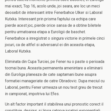
mai exact, Top 16, acolo unde, joi seara, are loc un meci
deosebit de interesant intre Fenerbahce Ulker si Laboral
Kutxka. Interesant prin prisma faptului ca echipa care
pierde acest joc, pierde orice sansa de a obtine biletele
pentru urmatoarea etapa a Euroligii de baschet.
Fenerbahce a inregistrat o singura victorie in primele cinci
jocuri, ca de altfel si adversarul ei din aceasta etapa,
Laboral Kutxka.
Eliminata din Cupa Turciei, pe Fener nu o paste o perioada
tocmai buna. Aceasta permanenta amenintare a eliminarii
din Euroliga planeaza de cate saptamani bune asupra
formatiei manageriate de catre Obradovic. Dupa meciul cu
Laboral, pentru Fener urmeaza un nou test greu de trecut
in campionat, impotriva lui Efes.
Un alt factor important il stabilirea unui pronostic corect il
constituie, desigur, si lipsa catorva jucatori exponentiali