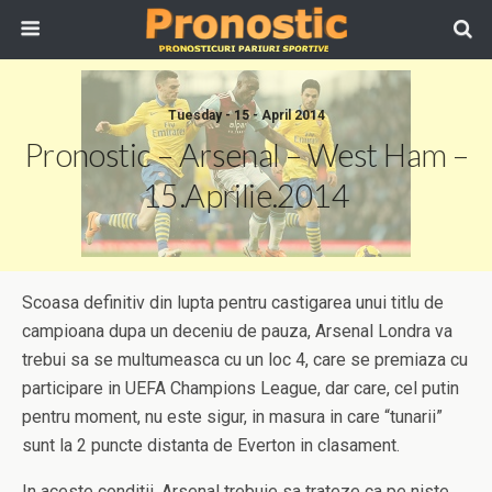
Tuesday - 15 - April 2014
Pronostic – Arsenal – West Ham –
15.Aprilie.2014
Scoasa definitiv din lupta pentru castigarea unui titlu de
campioana dupa un deceniu de pauza, Arsenal Londra va
trebui sa se multumeasca cu un loc 4, care se premiaza cu
participare in UEFA Champions League, dar care, cel putin
pentru moment, nu este sigur, in masura in care “tunarii”
sunt la 2 puncte distanta de Everton in clasament.
In aceste conditii, Arsenal trebuie sa trateze ca pe niste