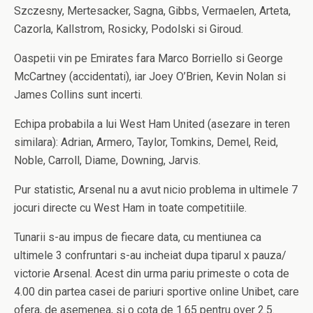
Szczesny, Mertesacker, Sagna, Gibbs, Vermaelen, Arteta,
Cazorla, Kallstrom, Rosicky, Podolski si Giroud.
Oaspetii vin pe Emirates fara Marco Borriello si George
McCartney (accidentati), iar Joey O’Brien, Kevin Nolan si
James Collins sunt incerti.
Echipa probabila a lui West Ham United (asezare in teren
similara): Adrian, Armero, Taylor, Tomkins, Demel, Reid,
Noble, Carroll, Diame, Downing, Jarvis.
Pur statistic, Arsenal nu a avut nicio problema in ultimele 7
jocuri directe cu West Ham in toate competitiile.
Tunarii s-au impus de fiecare data, cu mentiunea ca
ultimele 3 confruntari s-au incheiat dupa tiparul x pauza/
victorie Arsenal. Acest din urma pariu primeste o cota de
4.00 din partea casei de pariuri sportive online Unibet, care
ofera, de asemenea, si o cota de 1.65 pentru over 2.5.