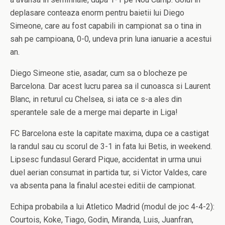
deplasare conteaza enorm pentru baietii lui Diego
Simeone, care au fost capabili in campionat sa o tina in
sah pe campioana, 0-0, undeva prin luna ianuarie a acestui
an.
Diego Simeone stie, asadar, cum sa o blocheze pe
Barcelona. Dar acest lucru parea sa il cunoasca si Laurent
Blanc, in returul cu Chelsea, si iata ce s-a ales din
sperantele sale de a merge mai departe in Liga!
FC Barcelona este la capitate maxima, dupa ce a castigat
la randul sau cu scorul de 3-1 in fata lui Betis, in weekend.
Lipsesc fundasul Gerard Pique, accidentat in urma unui
duel aerian consumat in partida tur, si Victor Valdes, care
va absenta pana la finalul acestei editii de campionat.
Echipa probabila a lui Atletico Madrid (modul de joc 4-4-2):
Courtois, Koke, Tiago, Godin, Miranda, Luis, Juanfran,