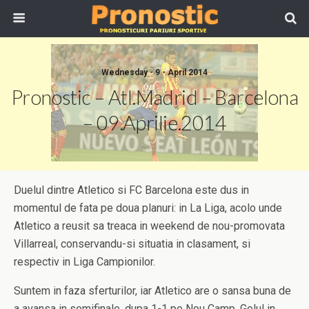
Wednesday - 9 - April 2014
Pronostic – Atl.Madrid – Barcelona
– 09.Aprilie.2014
Duelul dintre Atletico si FC Barcelona este dus in
momentul de fata pe doua planuri: in La Liga, acolo unde
Atletico a reusit sa treaca in weekend de nou-promovata
Villarreal, conservandu-si situatia in clasament, si
respectiv in Liga Campionilor.
Suntem in faza sferturilor, iar Atletico are o sansa buna de
a avansa in semifinale, dupa 1-1 pe Nou Camp. Golul in