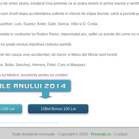
ciul de vineri seara, existand insa premise ca ar putea reveni in prima mansa a semi
or incert dupa accidentarea suferita in meciul de etapa trecuta, cand a punctat pen
uanfran, Luis, Suarez, Koke, Gabi, Garcia, Villa si D. Costa.
ulata in contractul lui Ruben Perez, imprumutat aici, astfel ca acesta din urma nu v
 nu poate evolua impotriva clubului parinte.
ei din cauza unei accidentari, iar Aaron si Manu del Moral sunt incerti.
ru, Botia, Sanchez, Herrera, Fidel, Coro si Marquez.
 lui Atletico, excelenta pentru un combo!
s 100 Lei
10Bet Bonus 100 Lei
 _ _ _ _ _ _ _ _ _ _ _ _ _ _ _ _ _ _ _
Toate drepturile rezervate - Copyright ©
2026
-
Pronostic.ro
-
Contact