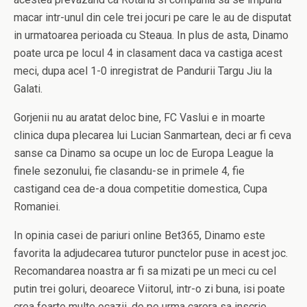
macar intr-unul din cele trei jocuri pe care le au de disputat
in urmatoarea perioada cu Steaua. In plus de asta, Dinamo
poate urca pe locul 4 in clasament daca va castiga acest
meci, dupa acel 1-0 inregistrat de Pandurii Targu Jiu la
Galati.
Gorjenii nu au aratat deloc bine, FC Vaslui e in moarte
clinica dupa plecarea lui Lucian Sanmartean, deci ar fi ceva
sanse ca Dinamo sa ocupe un loc de Europa League la
finele sezonului, fie clasandu-se in primele 4, fie
castigand cea de-a doua competitie domestica, Cupa
Romaniei.
In opinia casei de pariuri online Bet365, Dinamo este
favorita la adjudecarea tuturor punctelor puse in acest joc.
Recomandarea noastra ar fi sa mizati pe un meci cu cel
putin trei goluri, deoarece Viitorul, intr-o zi buna, isi poate
crea foarte multe ocazii, de pe urma carora sa inscrie