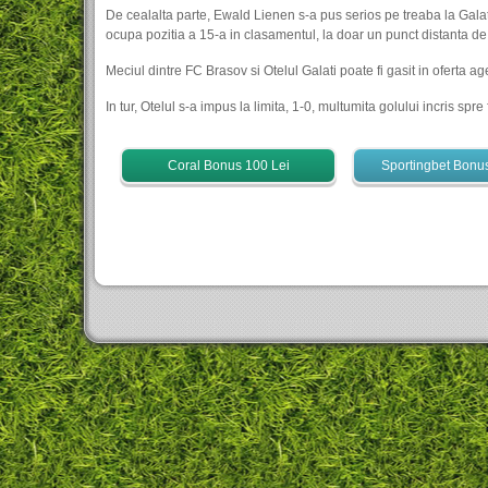
De cealalta parte, Ewald Lienen s-a pus serios pe treaba la Gala
ocupa pozitia a 15-a in clasamentul, la doar un punct distanta de p
Meciul dintre FC Brasov si Otelul Galati poate fi gasit in oferta a
In tur, Otelul s-a impus la limita, 1-0, multumita golului incris spr
Coral Bonus 100 Lei
Sportingbet Bonu