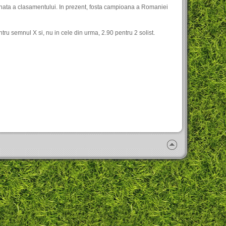
inata a clasamentului. In prezent, fosta campioana a Romaniei
tru semnul X si, nu in cele din urma, 2.90 pentru 2 solist.