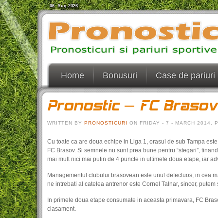
06. Aug 2026
Home
Bonusuri
Case de pariuri
Pronostic – FC Brasov 
WRITTEN BY
PRONOSTICURI
ON FRIDAY - 7 - MARCH 2014.
Cu toate ca are doua echipe in Liga 1, orasul de sub Tampa este i
FC Brasov. Si semnele nu sunt prea bune pentru “stegari”, tinand c
mai mult nici mai putin de 4 puncte in ultimele doua etape, iar a
Managementul clubului brasovean este unul defectuos, in cea ma
ne intrebati al catelea antrenor este Cornel Talnar, sincer, putem 
In primele doua etape consumate in aceasta primavara, FC Brasov 
clasament.