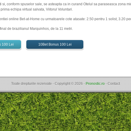
ti si, conform spuselor sale, se asteapta ca in curand Otelul sa paraseasca zona m
rima echipa virtual salvata, Viitorul Voluntari.
gentiei online Bet-at-Home cu urmatoarele cote atasate: 2.50 pentru 1 solist, 3.20 pen
e final de brazilianul Marquinhos, de la 11 metri.
s 100 Lei
10Bet Bonus 100 Lei
Toate drepturile rezervate - Copyright ©
2026
-
Pronostic.ro
-
Contact