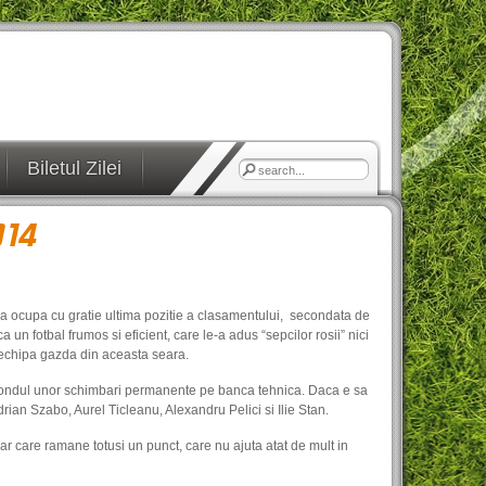
Biletul Zilei
014
ona ocupa cu gratie ultima pozitie a clasamentului, secondata de
n fotbal frumos si eficient, care le-a adus “sepcilor rosii” nici
t echipa gazda din aceasta seara.
 fondul unor schimbari permanente pe banca tehnica. Daca e sa
drian Szabo, Aurel Ticleanu, Alexandru Pelici si Ilie Stan.
r care ramane totusi un punct, care nu ajuta atat de mult in