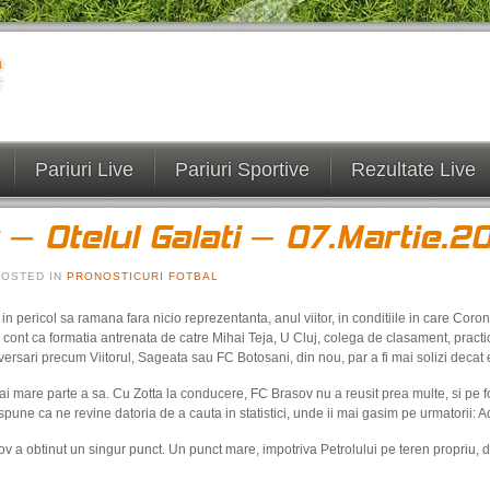
Pariuri Live
Pariuri Sportive
Rezultate Live
– Otelul Galati – 07.Martie.2
 POSTED IN
PRONOSTICURI FOTBAL
n pericol sa ramana fara nicio reprezentanta, anul viitor, in conditiile in care Cor
ont ca formatia antrenata de catre Mihai Teja, U Cluj, colega de clasament, practica u
dversari precum Viitorul, Sageata sau FC Botosani, din nou, par a fi mai solizi deca
i mare parte a sa. Cu Zotta la conducere, FC Brasov nu a reusit prea multe, si pe
spune ca ne revine datoria de a cauta in statistici, unde ii mai gasim pe urmatorii: A
a obtinut un singur punct. Un punct mare, impotriva Petrolului pe teren propriu, da