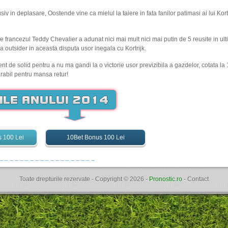
v in deplasare, Oostende vine ca mielul la taiere in fata fanilor patimasi ai lui Kort
are francezul Teddy Chevalier a adunat nici mai mult nici mai putin de 5 reusite in ulti
 outsider in aceasta disputa usor inegala cu Kortrijk.
de solid pentru a nu ma gandi la o victorie usor previzibila a gazdelor, cotata la 1.
erabil pentru mansa retur!
s 100 Lei
10Bet Bonus 100 Lei
 _ _ _ _ _ _ _ _ _ _ _ _ _ _ _ _ _ _ _
Toate drepturile rezervate - Copyright ©
2026
-
Pronostic.ro
-
Contact