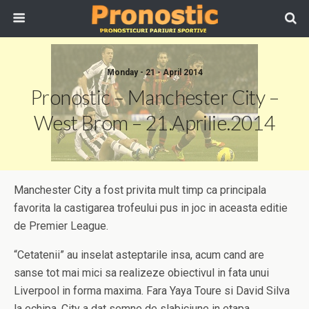
Monday - 21 - April 2014
Pronostic – Manchester City –
West Brom – 21.Aprilie.2014
Manchester City a fost privita mult timp ca principala
favorita la castigarea trofeului pus in joc in aceasta editie
de Premier League.
“Cetatenii” au inselat asteptarile insa, acum cand are
sanse tot mai mici sa realizeze obiectivul in fata unui
Liverpool in forma maxima. Fara Yaya Toure si David Silva
la echipa, City a dat semne de slabiciune in etapa