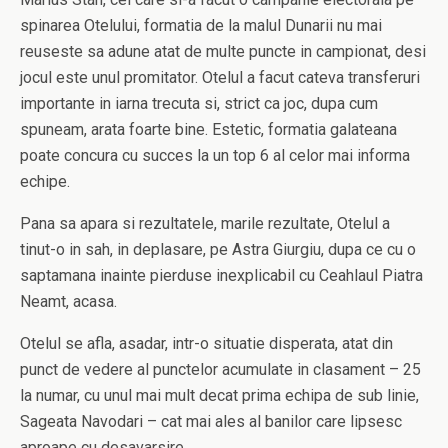
spinarea Otelului, formatia de la malul Dunarii nu mai
reuseste sa adune atat de multe puncte in campionat, desi
jocul este unul promitator. Otelul a facut cateva transferuri
importante in iarna trecuta si, strict ca joc, dupa cum
spuneam, arata foarte bine. Estetic, formatia galateana
poate concura cu succes la un top 6 al celor mai informa
echipe.
Pana sa apara si rezultatele, marile rezultate, Otelul a
tinut-o in sah, in deplasare, pe Astra Giurgiu, dupa ce cu o
saptamana inainte pierduse inexplicabil cu Ceahlaul Piatra
Neamt, acasa.
Otelul se afla, asadar, intr-o situatie disperata, atat din
punct de vedere al punctelor acumulate in clasament – 25
la numar, cu unul mai mult decat prima echipa de sub linie,
Sageata Navodari – cat mai ales al banilor care lipsesc
aproape cu desavarsire.