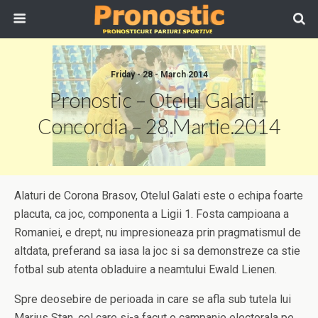
Friday - 28 - March 2014
Pronostic – Otelul Galati –
Concordia – 28.Martie.2014
Alaturi de Corona Brasov, Otelul Galati este o echipa foarte
placuta, ca joc, componenta a Ligii 1. Fosta campioana a
Romaniei, e drept, nu impresioneaza prin pragmatismul de
altdata, preferand sa iasa la joc si sa demonstreze ca stie
fotbal sub atenta obladuire a neamtului Ewald Lienen.
Spre deosebire de perioada in care se afla sub tutela lui
Marius Stan, cel care si-a facut o campanie electorala pe