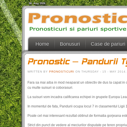
06. Aug 2026
Home
Bonusuri
Case de pariuri
Pronostic – Pandurii T
WRITTEN BY
PRONOSTICURI
ON THURSDAY - 15 - MAY 2014
Fara sa mai aiba in mod neaparat un obiectiv de dus la capat in 
cu multe suisuri si coborasuri.
La suisuri vom incadra calificarea echipei in grupele Europa Leagu
In momentul de fata, Pandurii ocupa locul 7 in clasamentul Ligii 1
Poate cel mai interesant rezultat obtinut de formatia gorjeana este
Strict din punct de vedere al meciurilor disputate pe teren propri