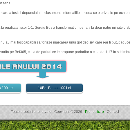
st sens.
a care a fost si depunctata in clasament. Informatiile in ceea ce o priveste pe ech
la egalitate, scor 1-1. Sergiu Bus a transformat un penalti la doar patru minute dist
i nu au mai fost capabili sa forteze marcarea unui gol decisiv, care i-ar fi putut aduc
avorita pe Bet365, casa de pariuri ce le propune pariorilor o cota de 1.17 in schimbul
s 100 Lei
10Bet Bonus 100 Lei
 _ _ _ _ _ _ _ _ _ _ _ _ _ _ _ _ _ _ _
Toate drepturile rezervate - Copyright ©
2026
-
Pronostic.ro
-
Contact