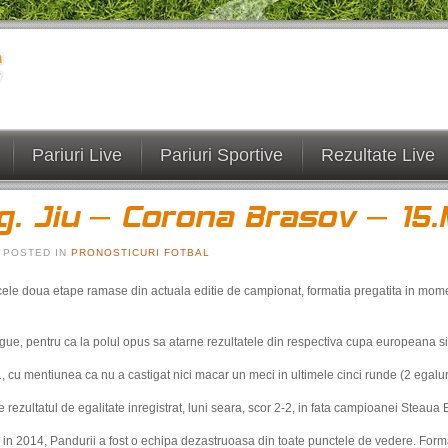
Pariuri Live
Pariuri Sportive
Rezultate Live
g. Jiu – Corona Brasov – 15.
. POSTED IN
PRONOSTICURI FOTBAL
cele doua etape ramase din actuala editie de campionat, formatia pregatita in mome
e, pentru ca la polul opus sa atarne rezultatele din respectiva cupa europeana si, de
, cu mentiunea ca nu a castigat nici macar un meci in ultimele cinci runde (2 egaluri
 rezultatul de egalitate inregistrat, luni seara, scor 2-2, in fata campioanei Steaua 
u in 2014, Pandurii a fost o echipa dezastruoasa din toate punctele de vedere. Format