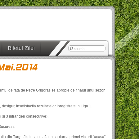
Biletul Zilei
Mai.2014
ntul de fata de Petre Grigoras se apropie de finalul unui sezon
sigur, insatisfactia rezultatelor inregistrate in Liga 1.
 si 3 infrangeri consecutive).
Bucuresti.
ia din Targu Jiu inca se afla in cautarea primei victorii “acasa”,