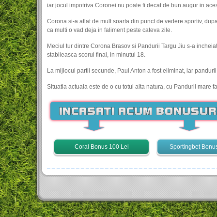
iar jocul impotriva Coronei nu poate fi decat de bun augur in ace
Corona si-a aflat de mult soarta din punct de vedere sportiv, dup
ca multi o vad deja in faliment peste cateva zile.
Meciul tur dintre Corona Brasov si Pandurii Targu Jiu s-a incheiat 
stabileasca scorul final, in minutul 18.
La mijlocul partii secunde, Paul Anton a fost eliminat, iar panduri
Situatia actuala este de o cu totul alta natura, cu Pandurii mare f
Coral Bonus 100 Lei
Sportingbet Bonu
_ _ _ _ _ _ _ _ _ _ _ _ _ _ _ _ _ _ _ _ _ _ _ _ _ _ _ _ _ _ _ _ _ _ _