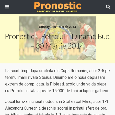
Sunday - 30 - March 2014
Pronostic – Petrolul – Dinamo Buc.
– 30.Martie.2014
La scurt timp dupa umilinta din Cupa Romaniei, scor 2-5 pe
terenul marii rivale Steaua, Dinamo are o noua deplasare
extrem de complicata, la Ploiesti, acolo unde va da piept
cu Petrolul in fata a peste 15.000 de fani ai lupilor galbeni.
Jocul tur s-a incheiat nedecis in Stefan cel Mare, scor 1-1.
Alexandru Curtean a deschis scorul in primul sfert de ora,
iar Albin a inghetat tabela la 1-1 cu cateva minute inainte