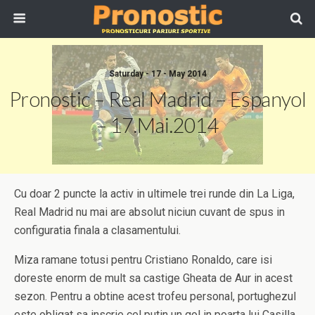
Saturday - 17 - May 2014
Pronostic – Real Madrid – Espanyol
– 17.Mai.2014
Cu doar 2 puncte la activ in ultimele trei runde din La Liga,
Real Madrid nu mai are absolut niciun cuvant de spus in
configuratia finala a clasamentului.
Miza ramane totusi pentru Cristiano Ronaldo, care isi
doreste enorm de mult sa castige Gheata de Aur in acest
sezon. Pentru a obtine acest trofeu personal, portughezul
este obligat sa inscrie cel putin un gol in poarta lui Casilla.