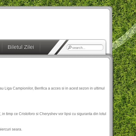
Biletul Zilei
 Liga Campionilor, Benfica a acces si in acest sezon in ultimul
, in timp ce Cristoforo si Cheryshev vor lipsi cu siguranta din lotul
iercuri seara.