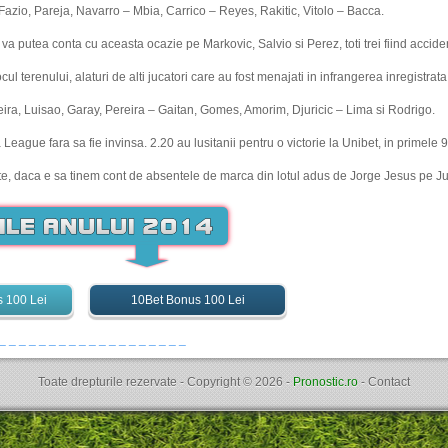
Fazio, Pareja, Navarro – Mbia, Carrico – Reyes, Rakitic, Vitolo – Bacca.
a putea conta cu aceasta ocazie pe Markovic, Salvio si Perez, toti trei fiind accident
ocul terenului, alaturi de alti jucatori care au fost menajati in infrangerea inregist
ira, Luisao, Garay, Pereira – Gaitan, Gomes, Amorim, Djuricic – Lima si Rodrigo.
League fara sa fie invinsa. 2.20 au lusitanii pentru o victorie la Unibet, in primele 9
rate, daca e sa tinem cont de absentele de marca din lotul adus de Jorge Jesus pe J
s 100 Lei
10Bet Bonus 100 Lei
 _ _ _ _ _ _ _ _ _ _ _ _ _ _ _ _ _ _ _
Toate drepturile rezervate - Copyright ©
2026
-
Pronostic.ro
-
Contact