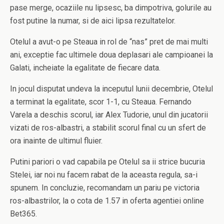
pase merge, ocaziile nu lipsesc, ba dimpotriva, golurile au
fost putine la numar, si de aici lipsa rezultatelor.
Otelul a avut-o pe Steaua in rol de “nas” pret de mai multi
ani, exceptie fac ultimele doua deplasari ale campioanei la
Galati, incheiate la egalitate de fiecare data.
In jocul disputat undeva la inceputul lunii decembrie, Otelul
a terminat la egalitate, scor 1-1, cu Steaua. Fernando
Varela a deschis scorul, iar Alex Tudorie, unul din jucatorii
vizati de ros-albastri, a stabilit scorul final cu un sfert de
ora inainte de ultimul fluier.
Putini pariori o vad capabila pe Otelul sa ii strice bucuria
Stelei, iar noi nu facem rabat de la aceasta regula, sa-i
spunem. In concluzie, recomandam un pariu pe victoria
ros-albastrilor, la o cota de 1.57 in oferta agentiei online
Bet365.