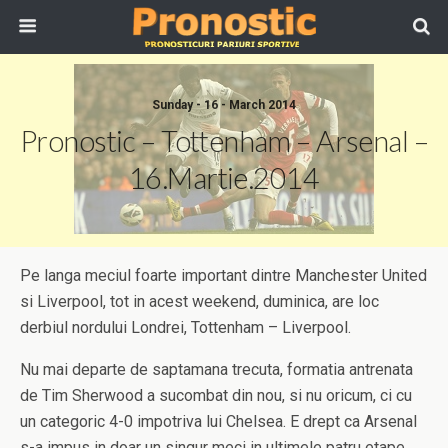
Sunday - 16 - March 2014
Pronostic – Tottenham – Arsenal –
16.Martie.2014
Pe langa meciul foarte important dintre Manchester United
si Liverpool, tot in acest weekend, duminica, are loc
derbiul nordului Londrei, Tottenham – Liverpool.
Nu mai departe de saptamana trecuta, formatia antrenata
de Tim Sherwood a sucombat din nou, si nu oricum, ci cu
un categoric 4-0 impotriva lui Chelsea. E drept ca Arsenal
s-a impus in doar un singur meci in ultimele patru etape