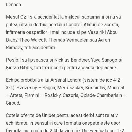
Lennon.
Mesut Ozil s-a accidentat la mijlocul saptamanii si nu va
putea intra in derbiul nordului Londrei. Alaturi de acesta,
infirmeria oaspetilor ii mai include si pe Vassiriki Abou
Diaby, Theo Walcott, Thomas Vermaelen sau Aaron
Ramsey, toti accidentati.
Posibil sa lipseasca si Nicklas Bendtner, Yaya Sanogo si
Kieran Gibbs, toti trei incerti pentru aceasta deplasare.
Echipa probabila a lui Arsenal Londra (sistem de joc 4-2-
3-1): Szczesny – Sagna, Mertesacker, Koscielny, Monreal
– Arteta, Flamini – Rosicky, Cazorla, Oxlade-Chamberlain –
Giroud.
Cotele oferite de Unibet pentru acest derbi sunt relativ
echilibrate, in sensul in care formatia oaspete este usor
favorita, cu o cota de 2.40 la victorie. Un eventual scor 1-2