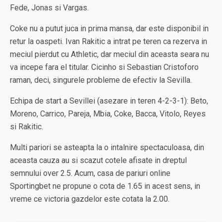
Fede, Jonas si Vargas.
Coke nu a putut juca in prima mansa, dar este disponibil in
retur la oaspeti. Ivan Rakitic a intrat pe teren ca rezerva in
meciul pierdut cu Athletic, dar meciul din aceasta seara nu
va incepe fara el titular. Cicinho si Sebastian Cristoforo
raman, deci, singurele probleme de efectiv la Sevilla.
Echipa de start a Sevillei (asezare in teren 4-2-3-1): Beto,
Moreno, Carrico, Pareja, Mbia, Coke, Bacca, Vitolo, Reyes
si Rakitic.
Multi pariori se asteapta la o intalnire spectaculoasa, din
aceasta cauza au si scazut cotele afisate in dreptul
semnului over 2.5. Acum, casa de pariuri online
Sportingbet ne propune o cota de 1.65 in acest sens, in
vreme ce victoria gazdelor este cotata la 2.00.