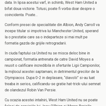
data. In lipsa acestui varf, in schimb, West Ham United a
bifat doua victorie. Totusi, poate fi vorba doar despre o
coincidenta. Poate…
Conform presei de specialitate din Albion, Andy Carroll va
incepe titular si impotriva lui Manchester United, sperand
la o prestatie care sa o indeparteze si mai mult pe
formatia gazda de grijile retrogradarii.
In ciuda faptului ca United nu se misca deloc bine in
campionat, formatia antrenata de catre David Moyes a
reusit o calificare incredibila in sferturile Ligii Campionilor,
la mijlocul acestei saptamani, in detrimentul grecilor de la
Olympiacos. Dupa 0-2 in deplasare, “diavolii” si-au luat
treaba in serios, calificandu-se gratie hat-trick-ului semnat
de olandezul Robin Van Persie.
Cu ocazia acestei intalniri, West Ham United nu se poate