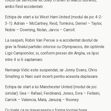
folosi de serviciile lui Joey O’Brien si Marco Boriello,
ambii fiind accidentati.
Echipa de start a lui West Ham United (modul de joc 4-2-
3-1): Adrian – McCartney, Reid, Tomkins, Demel – Taylor,
Noble – Downing, Nolan, Jarvis – Carroll.
La oaspeti, Robin Van Persie s-a accidentat destul de
grav la finalul partidei istorice cu Olympiacos, din optimile
Ligii Campionilor, si, conform presei din Anglia, va lipsi
intre 4 si 6 saptamani.
Nemanja Vidic este suspendat, iar Jonny Evans, Chris
Smalling si Nani sunt incerti pentru aceasta deplasare.
Echipa de start a lui Manchester United (modul de joc
similar): Gea – Rafael, Ferdinand, Jones, Evra – Fellaini,
Carrick – Valencia, Mata, Januzaj – Rooney.
Cu toate ca nu traverseaza o forma tocmai buna,