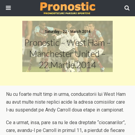
Saturday - 22 - March 2014
Pronostic – West Ham –
Manchester United –
22.Martie.2014
Nu cu foarte mult timp in urma, conducatorii lui West Ham
au avut multe niste replici acide la adresa comisiilor care
l-au suspendat pe Andy Carroll doua etape in campionat.
Ce a urmat, insa, pare sa nu le dea dreptate “ciocanarilor”,
care, avandu-l pe Carroll in primul 11, a pierdut de fiecare