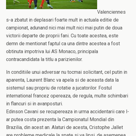
Valenciennes
s-a zbatut in deplasari foarte mult in actuala editie de
campionat, adunand nici mai mult nici mai putin de doua
victorii departe de proprii fani. Cu toate acestea, este
demn de mentionat faptul ca una dintre acestea a fost
obtinuta impotriva lui AS Monaco, principala
contracandidata la titlu a parizienilor.
In conditiile unui adversar nu tocmai solicitant, cel putin in
aparenta, Laurent Blanc va apela si de aceasta data la
sistemul sau propriu de rotatie a jucatorilor. Fostul
international francez opereaza, de regula, multe schimbari
in flancuri si in avanposturi.
Edinson Cavani se recupereaza in urma accidentarii care l-
ar putea costa prezenta la Campionatul Mondial din
Brazilia, din acest an. Alaturi de acesta, Cristophe Jallet
are probleme medicale la spate si va lipsi, de asemenea,