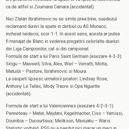
ca de altfel si Zoumana Camara (accidentat).
Nici Zlatan Ibrahimovic nu se simte prea bine, suedezul
reclamand dureri la spate in derbiul cu AS Monaco,
incheiat nedecis, scor 1-1. In acest sens, acesta ar putea
fi menajat de Blanc in vederea pregatirii celorlalte dueluri
din Liga Campionilor, cat si din campionat.
Formula de start a lui Paris Saint Germain (asezare 4-3-3):
Sirigu – Maxwell, Silva, Alex, Wiel – Verratti, Motta,
Matuidi – Pastore, Ibrahimovic si Moura.
La oaspeti lipsesc urmatorii jucatori: Lindsay Rose,
Anthony Le Tallec, Mody Traore si Opa Nguette
(accidentati).
Formula de start a lui Valenciennes (asezare 4-2-3-1):
Penneteau – Mater, Mejdani, Kagelmacher, Ciss – Yamissi,
Doumbia – Ducourtioux, Melikson, Masuaku – Waris.
Statistic vorbind, PSG nu a pierdut nici macar un meci in